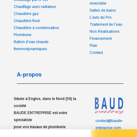
réversible
Chauffage avec radiateur
Salles de bains
Chaudière gaz
L’avis du Pro
Chaudière fioul
Traitement de l’eau
Chaudière à condensation
Nos Réalisations
Plomberie
Financement
Ballon d’eau chaude
Plan
thermodynamiques
Contact
A-propos
Située à Englos, dans le Nord (59) la
société
BAUDE ENTREPRISE est votre
spécialiste
contact@baude-
pour vos travaux de plomberie
entreprise.com
sanitaire,
2, rue de